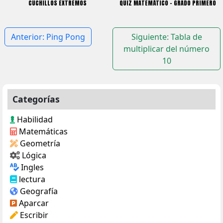
CUCHILLOS EXTREMOS
QUIZ MATEMÁTICO – GRADO PRIMERO
Navegación
Anterior:
Ping Pong
Siguiente:
Tabla de
de
multiplicar del número
10
entradas
Categorías
Habilidad
Matemáticas
Geometría
Lógica
Ingles
lectura
Geografía
Aparcar
Escribir