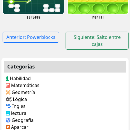
ESPEJOS
POP IT!
Navegación
Anterior:
Powerblocks
Siguiente:
Salto entre
de
cajas
entradas
Categorías
Habilidad
Matemáticas
Geometría
Lógica
Ingles
lectura
Geografía
Aparcar