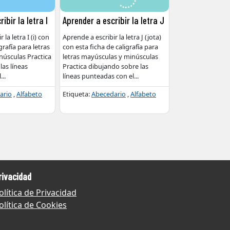
ibir la letra I
Aprender a escribir la letra J
 la letra I (i) con
Aprende a escribir la letra J (jota)
grafía para letras
con esta ficha de caligrafía para
úsculas Practica
letras mayúsculas y minúsculas
las líneas
Practica dibujando sobre las
l
...
líneas punteadas con el
...
ario
,
Alfabeto
Etiqueta:
Abecedario
,
Alfabeto
rivacidad
olítica de Privacidad
olítica de Cookies