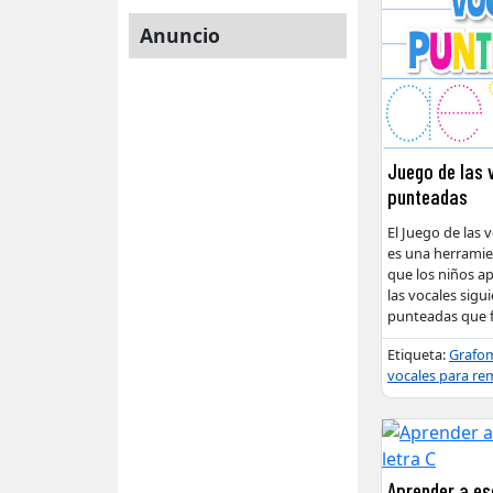
Anuncio
Juego de las 
punteadas
El Juego de las
es una herramie
que los niños ap
las vocales sigu
punteadas que 
Etiqueta:
Grafom
vocales para re
Aprender a esc