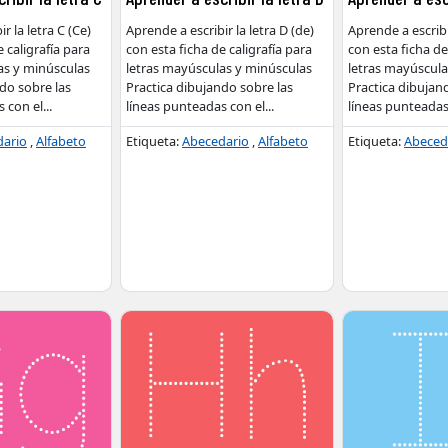
r la letra C (Ce)
Aprende a escribir la letra D (de)
Aprende a escribir
 caligrafía para
con esta ficha de caligrafía para
con esta ficha de
as y minúsculas
letras mayúsculas y minúsculas
letras mayúscula
do sobre las
Practica dibujando sobre las
Practica dibujan
s con el
...
líneas punteadas con el
...
líneas punteadas
dario
,
Alfabeto
Etiqueta:
Abecedario
,
Alfabeto
Etiqueta:
Abeced