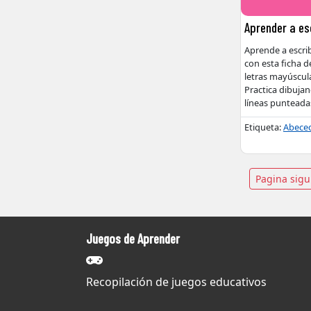
Aprender a esc
Aprende a escribi
con esta ficha de
letras mayúscul
Practica dibujan
líneas punteada
Etiqueta:
Abece
Naveg
Pagina sig
de
entra
Juegos de Aprender
Recopilación de juegos educativos