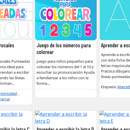
vocales
Juego de los números para
Aprender a escr
colorear
Aprende a escribir
con esta ficha de
 vocales Punteadas
Juego para niños pequeños para
letras mayúscula
nta ideal para
colorear los números del 1 al 10 y
Practica dibujan
rendan a escribir
escuchar su pronunciación Ayuda
líneas punteadas
iendo las líneas
a familiarizar a los niños con la
forman
...
forma
...
Etiqueta:
Abeced
otricidad
,
marcar
ribir la letra C
Aprender a escribir la letra D
Aprender a escr