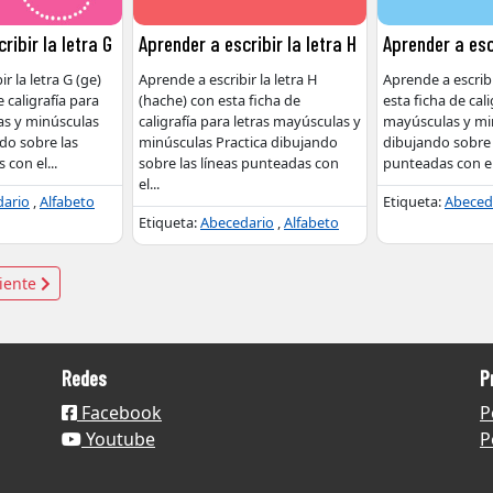
ribir la letra G
Aprender a escribir la letra H
Aprender a escr
r la letra G (ge)
Aprende a escribir la letra H
Aprende a escribir
 caligrafía para
(hache) con esta ficha de
esta ficha de cali
as y minúsculas
caligrafía para letras mayúsculas y
mayúsculas y min
do sobre las
minúsculas Practica dibujando
dibujando sobre 
s con el
...
sobre las líneas punteadas con
punteadas con e
el
...
dario
,
Alfabeto
Etiqueta:
Abeced
Etiqueta:
Abecedario
,
Alfabeto
ación
uiente
das
Redes
P
Facebook
P
Youtube
P