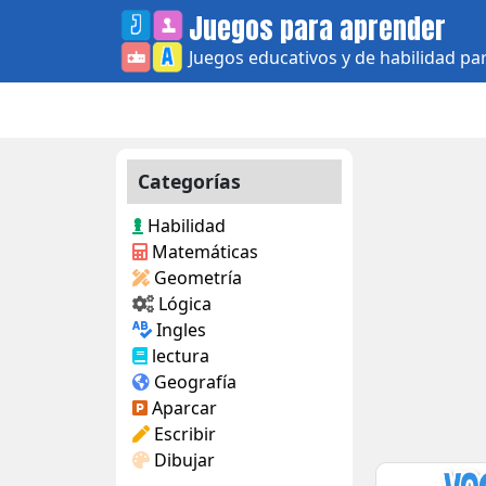
Skip
Juegos para aprender
to
Juegos educativos y de habilidad pa
content
Categorías
Habilidad
Matemáticas
Geometría
Lógica
Ingles
lectura
Geografía
Aparcar
Escribir
Dibujar