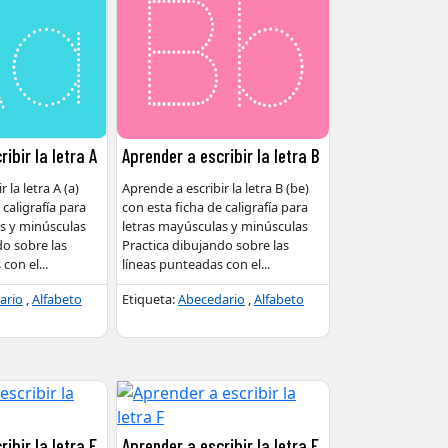
ibir la letra A
Aprender a escribir la letra B
 la letra A (a)
Aprende a escribir la letra B (be)
 caligrafía para
con esta ficha de caligrafía para
s y minúsculas
letras mayúsculas y minúsculas
do sobre las
Practica dibujando sobre las
 con el
...
líneas punteadas con el
...
ario
,
Alfabeto
Etiqueta:
Abecedario
,
Alfabeto
ibir la letra E
Aprender a escribir la letra F