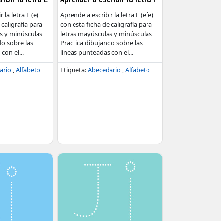
 la letra E (e)
Aprende a escribir la letra F (efe)
 caligrafía para
con esta ficha de caligrafía para
s y minúsculas
letras mayúsculas y minúsculas
do sobre las
Practica dibujando sobre las
 con el
...
líneas punteadas con el
...
ario
,
Alfabeto
Etiqueta:
Abecedario
,
Alfabeto