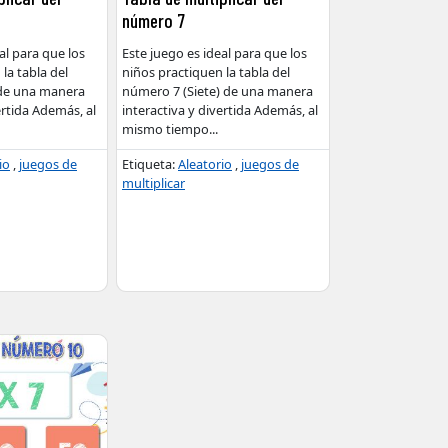
número 7
al para que los
Este juego es ideal para que los
la tabla del
niños practiquen la tabla del
 de una manera
número 7 (Siete) de una manera
ertida Además, al
interactiva y divertida Además, al
mismo tiempo
...
io
,
juegos de
Etiqueta:
Aleatorio
,
juegos de
multiplicar