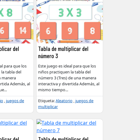
plicar del
Tabla de multiplicar del
número 3
al para que los
Este juego es ideal para que los
la tabla del
niños practiquen la tabla del
a manera
número 3 (Tres) de una manera
ertida Además, al
interactiva y divertida Además, al
ue
...
mismo tiempo
...
io
,
juegos de
Etiqueta:
Aleatorio
,
juegos de
multiplicar
plicar del
Tabla de multiplicar del