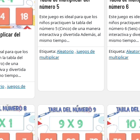
número 5
número 6
Este juego es ideal para que los
Este juego es ide
niños practiquen la tabla del
niños practiquen 
número 5 (Cinco) de una manera
número 6 (Seis)
plicar del
interactiva y divertida Además, al
interactiva y div
mismo tiempo
...
mismo tiempo
...
Etiqueta:
Aleatorio
,
juegos de
Etiqueta:
Aleator
eal para que los
multiplicar
multiplicar
 la tabla del
ro) de una
va y divertida
mo tiempo
...
rio
,
juegos de