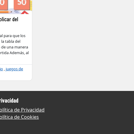
plicar del
al para que los
la tabla del
) de una manera
ertida Además, al
io
,
juegos de
rivacidad
olítica de Privacidad
olítica de Cookies