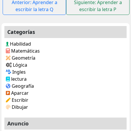
Navegación
Anterior:
Aprender a
Siguiente:
Aprender a
de
escribir la letra Q
escribir la letra P
entradas
Categorías
Habilidad
Matemáticas
Geometría
Lógica
Ingles
lectura
Geografía
Aparcar
Escribir
Dibujar
Anuncio