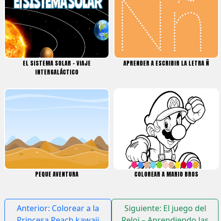
EL SISTEMA SOLAR – VIAJE
APRENDER A ESCRIBIR LA LETRA Ñ
INTERGALÁCTICO
PEQUE AVENTURA
COLOREAR A MARIO BROS
Navegación
Anterior:
Colorear a la
Siguiente:
El juego del
de
Princesa Peach kawaii
Reloj – Aprendiendo las