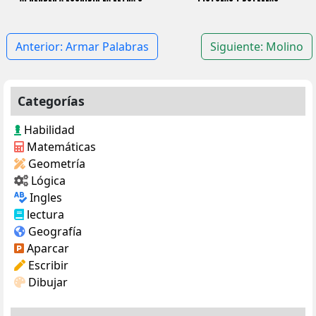
Navegación
Anterior:
Armar Palabras
Siguiente:
Molino
de
entradas
Categorías
Habilidad
Matemáticas
Geometría
Lógica
Ingles
lectura
Geografía
Aparcar
Escribir
Dibujar