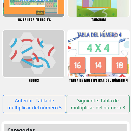
LAS FRUTAS EN INGLÉS
TANGRAM
NUDOS
TABLA DE MULTIPLICAR DEL NÚMERO 4
Navegación
Anterior:
Tabla de
Siguiente:
Tabla de
de
multiplicar del número 5
multiplicar del número 3
entradas
Categorías