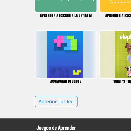
APRENDER A ESCRIBIR LA LETRA M
APRENDER A ESCR
ACOMODAR BLOQUES
WHAT’S TH
Navegación
Anterior:
luz led
de
entradas
Juegos de Aprender