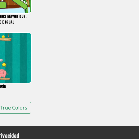
GNOS MAYOR QUE,
 E IGUAL
NCÍA
True Colors
rivacidad