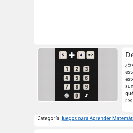
De
¿Er
est
est
sum
qué
res
Categoría:
Juegos para Aprender Matemát