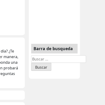
Barra de busqueda
día? ¿Te
er manera,
Buscar:
sponda una
én probará
preguntas