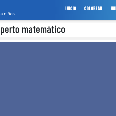
INICIO
COLOREAR
HA
ra niños
perto matemático