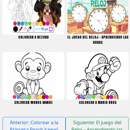
COLOREAR A NEZUKO
EL JUEGO DEL RELOJ – APRENDIENDO LAS
HORAS
COLOREAR MONOS KAWAII
COLOREAR A MARIO BROS
Navegación
Anterior:
Colorear a la
Siguiente:
El juego del
de
Princesa Peach kawaii
Reloj – Aprendiendo las