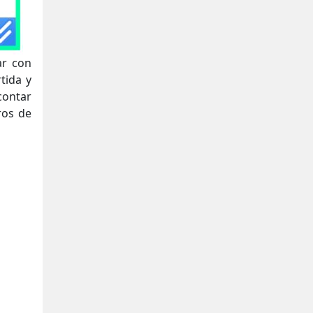
ar con
tida y
 contar
ros de