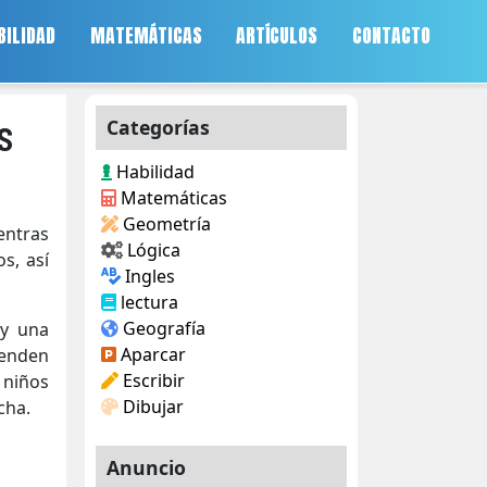
BILIDAD
MATEMÁTICAS
ARTÍCULOS
CONTACTO
s
Categorías
Habilidad
Matemáticas
Geometría
entras
Lógica
s, así
Ingles
lectura
Geografía
 y una
Aparcar
renden
Escribir
 niños
Dibujar
cha.
Anuncio