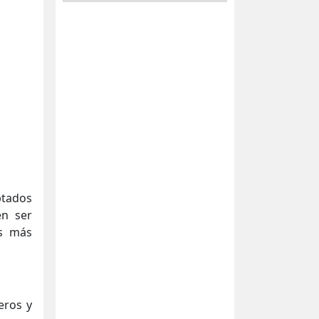
ptados
en ser
os más
eros y