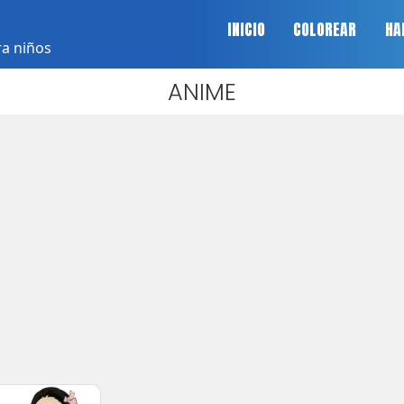
INICIO
COLOREAR
HA
ra niños
ANIME