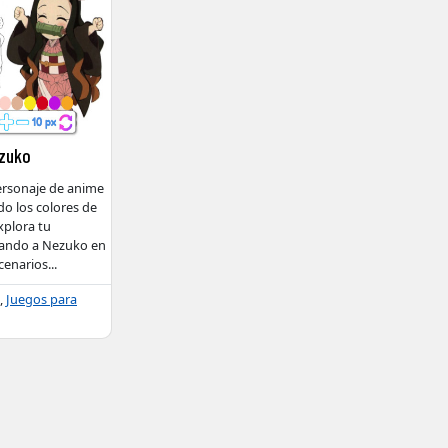
ezuko
personaje de anime
ndo los colores de
xplora tu
cando a Nezuko en
scenarios
...
,
Juegos para