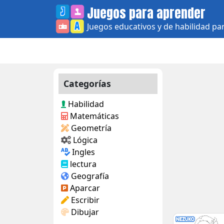
Skip
Juegos para aprender
to
Juegos educativos y de habilidad pa
content
Categorías
Habilidad
Matemáticas
Geometría
Lógica
Ingles
lectura
Geografía
Aparcar
Escribir
Dibujar